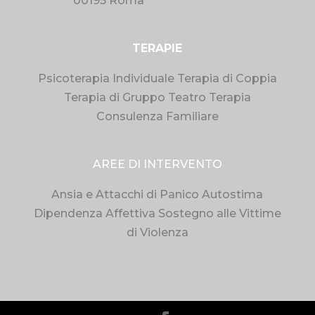
00195 Roma
TERAPIE
Psicoterapia Individuale
Terapia di Coppia
Terapia di Gruppo
Teatro Terapia
Consulenza Familiare
AREE DI INTERVENTO
Ansia e Attacchi di Panico
Autostima
Dipendenza Affettiva
Sostegno alle Vittime
di Violenza