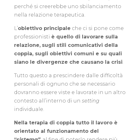
perché si creerebbe uno sbilanciamento
nella relazione terapeutica.
L’
obiettivo principale
che ci si pone come
professionisti
è quello di lavorare sulla
relazione,
sugli stili comunicativi della
coppia, sugli obiettivi comuni e su quali
siano le divergenze che causano la crisi
.
Tutto questo a prescindere dalle difficoltà
personali di ognuno che se necessario
dovranno essere viste e lavorate in un altro
contesto all’interno di un
setting
individuale.
Nella terapia di coppia tutto il lavoro è
orientato al funzionamento del
“
sistema”
,
al fine di poterlo rendere più